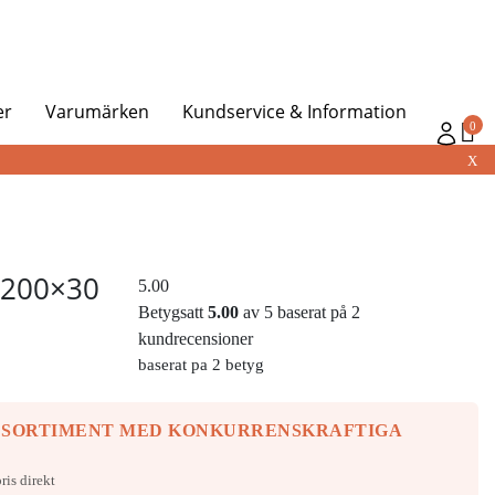
er
Varumärken
Kundservice & Information
0
X
l 200×30
5.00
Betygsatt
5.00
av 5 baserat på
2
kundrecensioner
baserat pa 2 betyg
 SORTIMENT MED KONKURRENSKRAFTIGA
ris direkt