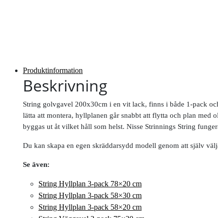
Produktinformation
Beskrivning
String golvgavel 200x30cm i en vit lack, finns i både 1-pack o
lätta att montera, hyllplanen går snabbt att flytta och plan med 
byggas ut åt vilket håll som helst. Nisse Strinnings String funge
Du kan skapa en egen skräddarsydd modell genom att själv välja 
Se även:
String Hyllplan 3-pack 78×20 cm
String Hyllplan 3-pack 58×30 cm
String Hyllplan 3-pack 58×20 cm