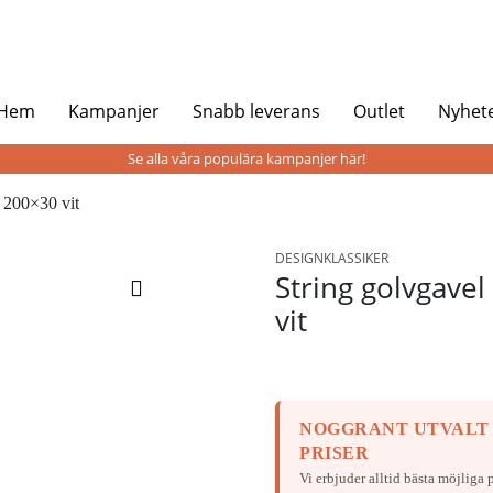
 Hem
Kampanjer
Snabb leverans
Outlet
Nyhet
Se alla våra populära kampanjer här!
 200×30 vit
DESIGNKLASSIKER
String golvgave
vit
NOGGRANT UTVALT
PRISER
Vi erbjuder alltid bästa möjliga p