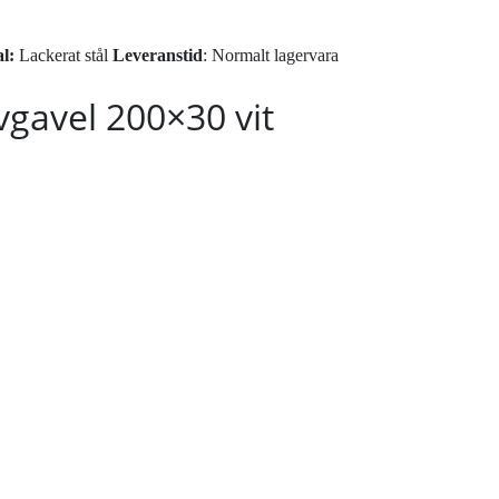
l:
Lackerat stål
Leveranstid
: Normalt lagervara
vgavel 200×30 vit