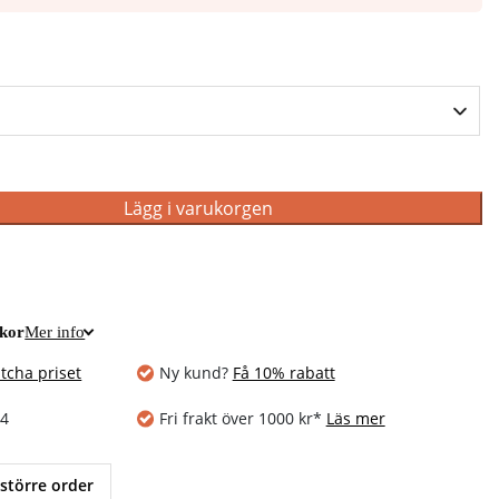
Lägg i varukorgen
ckor
Mer info
tcha priset
Ny kund?
Få 10% rabatt
14
Fri frakt över 1000 kr*
Läs mer
 större order