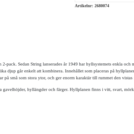
Artikelnr:
2680074
ch 2-pack. Sedan String lanserades år 1949 har hyllsystemets enkla och
olika djup går enkelt att kombinera. Innehållet som placeras på hyllplane
rar på små som stora ytor, och ger enorm karaktär till rummet den vistas 
gavelhöjder, hyllängder och färger. Hyllplanen finns i vitt, svart, mörk