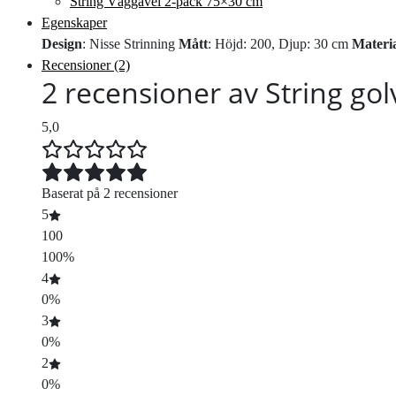
String Väggavel 2-pack 75×30 cm
Egenskaper
Design
: Nisse Strinning
Mått
: Höjd: 200, Djup: 30 cm
Materia
Recensioner (2)
2 recensioner av
String gol
5,0
Baserat på 2 recensioner
5
100
100%
4
0%
3
0%
2
0%